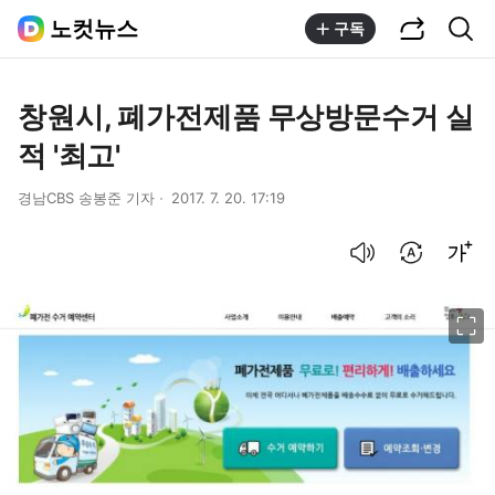
공유하기
통합검색
노컷뉴스
구독
창원시, 폐가전제품 무상방문수거 실
적 '최고'
경남CBS 송봉준 기자
2017. 7. 20. 17:19
음성으로 듣기
번역 설정
글씨크기 조절하기
이미지 크게 보기