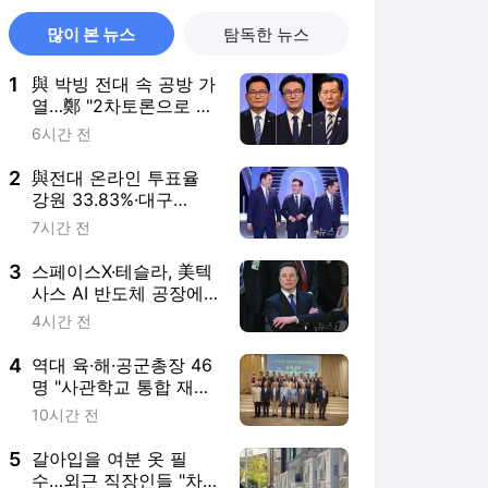
많이 본 뉴스
탐독한 뉴스
1
與 박빙 전대 속 공방 가
열…鄭 "2차토론으로 게
임 끝" 金 "제가 과반"
6시간 전
(종합)
2
與전대 온라인 투표율
강원 33.83%·대구
61.72%·경북 60.12%
7시간 전
3
스페이스X·테슬라, 美텍
사스 AI 반도체 공장에
23조9000억원 투자
4시간 전
4
역대 육·해·공군총장 46
명 "사관학교 통합 재검
토해야"
10시간 전
5
갈아입을 여분 옷 필
수…외근 직장인들 "차