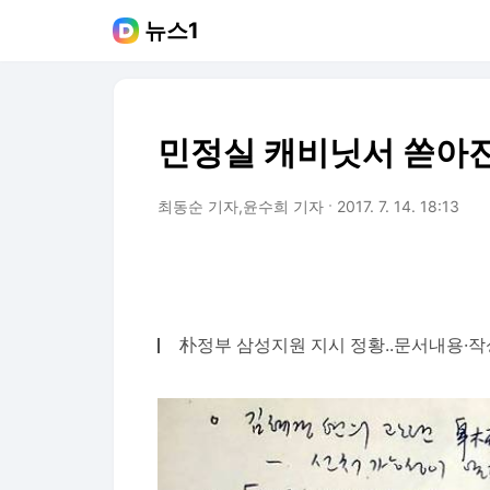
뉴스1
민정실 캐비닛서 쏟아진
최동순 기자,윤수희 기자
2017. 7. 14. 18:13
朴정부 삼성지원 지시 정황..문서내용·작