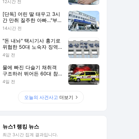
12시간 전
[단독] 어린 딸 태우고 3시
간 만취 질주한 아빠…"부
부싸움 뒤 홧김에"
14시간 전
"돈 내놔" 택시기사 흉기로
위협한 50대 노숙자 징역
2년
4일 전
물에 빠진 다슬기 채취객
구조하러 뛰어든 60대 참
변…익수자는 회복
4일 전
오늘의 사건사고
더보기
뉴스1 랭킹 뉴스
최근 3시간 집계 결과입니다.