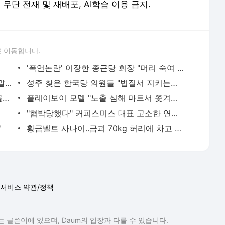
erved. 무단 전재 및 재배포, AI학습 이용 금지.
 이동합니다.
'폭언논란' 이장한 종근당 회장 "머리 숙여 사죄"
류샤오보가 아내 류샤에게 남긴 마지막 말은?
성주 찾은 한국당 의원들 "법질서 지키는지 확인하러 왔다"
탁현민 "주어진 역할 수행 못했을 때가 물러날 때"
플레이보이 모델 "노출 심해 마트서 쫓겨났다"
"협박당했다" 커피스미스 대표 고소한 연예인
'
황금벨트 사나이..금괴 70kg 허리에 차고 입국
서비스 약관/정책
 글쓴이에 있으며, Daum의 입장과 다를 수 있습니다.