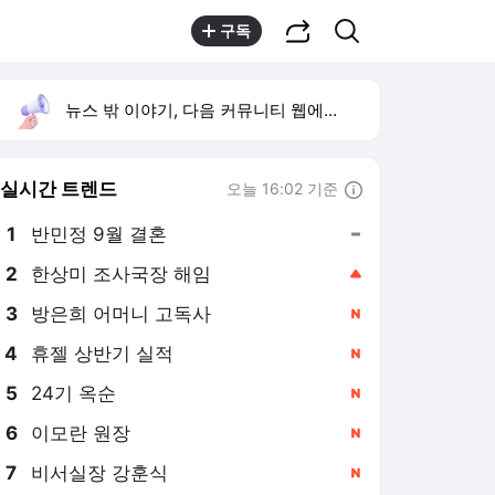
공유하기
검색
구독
뉴스 밖 이야기, 다음 커뮤니티 웹에서 보기
실시간 트렌드
오늘 16:02 기준
툴팁보기
1
반민정 9월 결혼
,유지
2
한상미 조사국장 해임
,상승
4
휴젤 상반기 실적
,신규
5
24기 옥순
,신규
6
이모란 원장
,신규
7
비서실장 강훈식
,신규