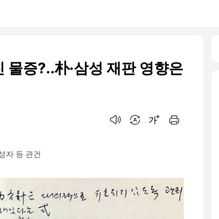
 물증?..朴·삼성 재판 영향은
음성으로 듣기
번역 설정
글씨크기 조절하기
인쇄하기
성자 등 관건