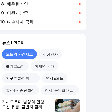
8
배우한가인
,신규
9
이관개방증
,신규
10
나솔사계 국화
,신규
뉴스1
PICK
오늘의 사건사고
세상만사
롤러코스피
이재명 시대
지구촌 화제의 뉴스
역사&오늘
美-이란 종전협상
러시아-우크라 전쟁
가사도우미 남성의 만행…
모친 유품 '금반지·팔찌' 녹
여 팔았다