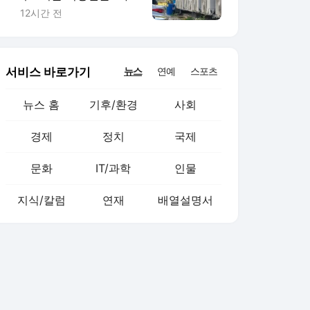
시동 끄는 게 두렵다"
12시간 전
서비스 바로가기
뉴스
연예
스포츠
뉴스 홈
기후/환경
사회
경제
정치
국제
문화
IT/과학
인물
지식/칼럼
연재
배열설명서