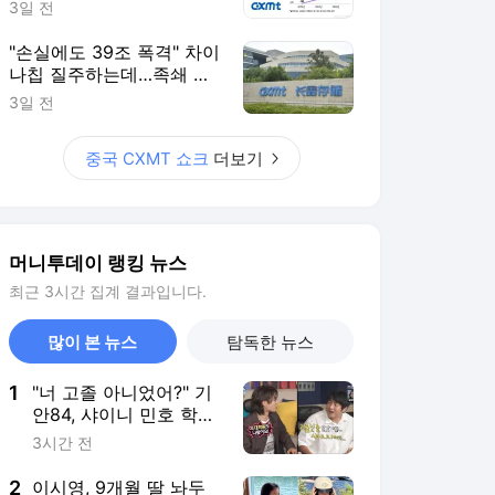
1
"너 고졸 아니었어?" 기
안84, 샤이니 민호 학력
에 '충격'
3시간 전
2
이시영, 9개월 딸 놔두
고 캐나다 떠났다…아들
과 '한달살이' 근황
10시간 전
3
현금 2990만원 뽑더
니...'정장' 남성 만난 할
머니, 돈 다 잃을 뻔
10시간 전
4
"김정은, 31조 벌었다"
러시아 덕에 '복권' 당
첨?...집권 후 최대 자금
7시간 전
력
5
'4대째 의사 집안' 하영,
증조부가 고종 황제 진
료까지…가족사 공개
3시간 전