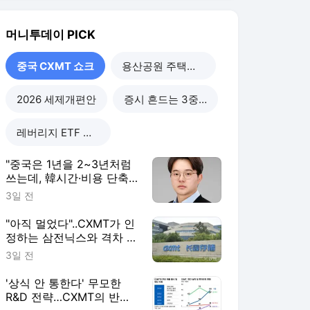
"아직 멀었다"..CXMT가 인
정하는 삼전닉스와 격차 들
여다보니
3일 전
'상식 안 통한다' 무모한
R&D 전략…CXMT의 반도
체 축지법
3일 전
"손실에도 39조 폭격" 차이
나칩 질주하는데…족쇄 찬
'삼전닉스' 탄식
3일 전
중국 CXMT 쇼크
더보기
머니투데이 랭킹 뉴스
최근 3시간 집계 결과입니다.
많이 본 뉴스
탐독한 뉴스