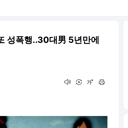
 성폭행..30대男 5년만에
음성으로 듣기
번역 설정
글씨크기 조절하기
인쇄하기