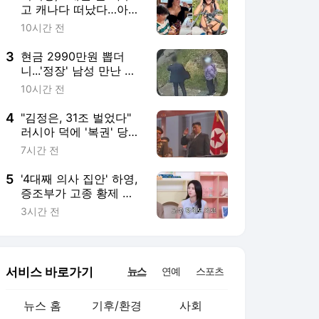
서비스 바로가기
뉴스
연예
스포츠
뉴스 홈
기후/환경
사회
경제
정치
국제
문화
IT/과학
인물
지식/칼럼
연재
배열설명서