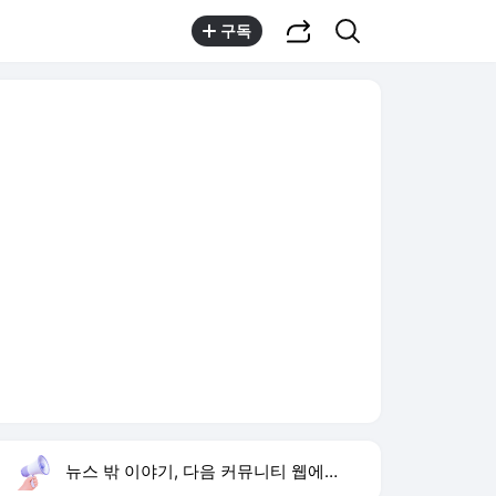
공유하기
검색
구독
뉴스 밖 이야기, 다음 커뮤니티 웹에서 보기
실시간 트렌드
오늘 15:59 기준
툴팁보기
1
이런 엿 같은 사랑
,유지
2
황희 폐버스 청년주택
,하락
3
구성환 옥상 식당 오픈
,신규
4
하영 배우
,신규
5
재벌 형사 시즌2
,상승
6
류혜영 나혼자산다 고경표
,신규
7
샤이니 민호
,하락