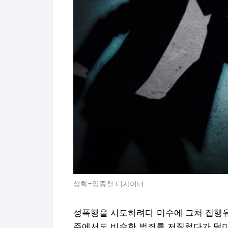
삽화=임종철 디자이너
성폭행을 시도하려다 미수에 그쳐 집행유
주에서도 비슷한 범죄를 저질렀다가 덜미