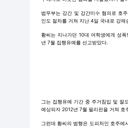
법무부는 강간 및 강간미수 혐의로 호주
인도 절차를 거쳐 지난 4일 국내로 강제
황씨는 지나가던 10대 여학생에게 성폭
년 7월 집행유예를 선고받았다.
그는 집행유예 기간 중 주거침입 및 절
예상되자 2012년 7월 필리핀을 거쳐 호
그런데 황씨의 범행은 도피처인 호주에서도
스웨일스주에서 4차례의 강간 및 강간미
에 수감됐다.
법무부와 검찰은 황씨의 수감 사실을 알
인인도를 청구했다. 그러자 호주 당국은
려 황씨의 신병을 한국에 인수했다.