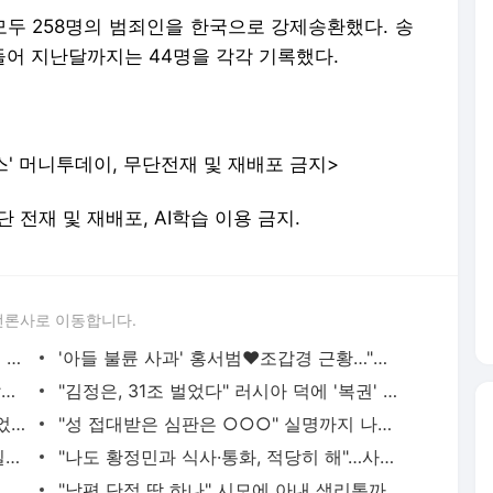
. 무단 전재 및 재배포, AI학습 이용 금지.
언론사로 이동합니다.
"동생 구강암으로 사망"...차인표, 13년 전 돌연 방송 하차한 사연 - 머니투데이
'아들 불륜 사과' 홍서범♥조갑경 근황…"하나 되기로" 지인과 '활짝' - 머니투데이
"제가 엄마 찔렀어요"...말다툼 중 흉기 살해한 10대 아들 - 머니투데이
"김정은, 31조 벌었다" 러시아 덕에 '복권' 당첨?...집권 후 최대 자금력 - 머니투데이
"살려줘 그만 연락" 황정민, 스토커에 빌었다…'60차례 발신 전화' 진실 - 머니투데이
"성 접대받은 심판은 ○○○" 실명까지 나왔다...일본 축구계도 '긴장' - 머니투데이
"T팬티 입고 와" 김경욱 발언에 장윤정 질색..."그런 것도 성희롱" - 머니투데이
"나도 황정민과 식사·통화, 적당히 해"…사생활 폭로 직격한 또 다른 팬 - 머니투데이
물 3개 중 하나 내놨다..."시세 차익 422억" - 머니투데이
"남편 단점 딱 하나" 시모에 아내 생리통까지 싹 다 보고..."감옥 같다" - 머니투데이
서비스 약관/정책