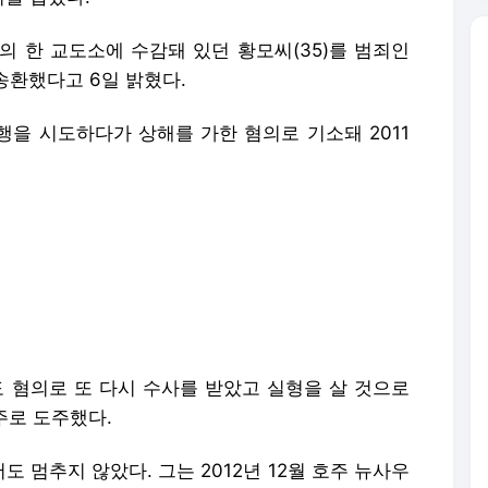
의 한 교도소에 수감돼 있던 황모씨(35)를 범죄인
송환했다고 6일 밝혔다.
행을 시도하다가 상해를 가한 혐의로 기소돼 2011
도 혐의로 또 다시 수사를 받았고 실형을 살 것으로
주로 도주했다.
 멈추지 않았다. 그는 2012년 12월 호주 뉴사우
수 등 범행을 저질러 징역 9년을 선고받고 교도소
게된 뒤 호주 당국과 형사사법공조에 나섰고 범죄
 황씨가 가석방되는 지난 4일 강제추방 결정을 내