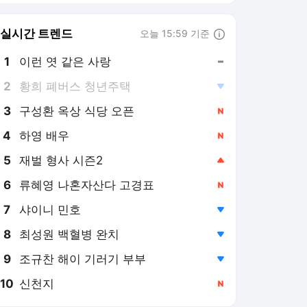
8
최성원 백혈병 완치
,하락
9
조규찬 해이 기러기 부부
,하락
10
신천지
,신규
머니투데이
PICK
중국 CXMT 쇼크
용산공원 주택공급
2026 세제개편안
증시 흔드는 3중 쏠림
레버리지 ETF 해법은
"중국은 1년을 2~3년처럼
쓰는데, 韓시간·비용 단축
할 정책 시급"
3일 전