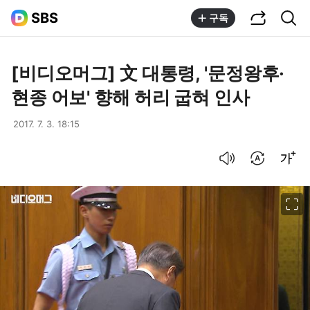
공유하기
통합검색
SBS
구독
[비디오머그] 文 대통령, '문정왕후·
현종 어보' 향해 허리 굽혀 인사
2017. 7. 3. 18:15
음성으로 듣기
번역 설정
글씨크기 조절하기
이미지 크게 보기