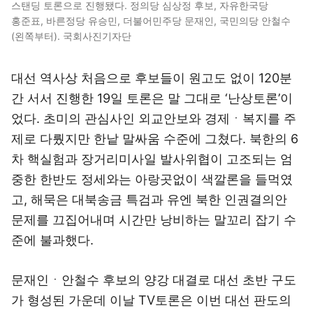
스탠딩 토론으로 진행됐다. 정의당 심상정 후보, 자유한국당
홍준표, 바른정당 유승민, 더불어민주당 문재인, 국민의당 안철수
(왼쪽부터). 국회사진기자단
대선 역사상 처음으로 후보들이 원고도 없이 120분
간 서서 진행한 19일 토론은 말 그대로 ‘난상토론’이
었다. 초미의 관심사인 외교안보와 경제ㆍ복지를 주
제로 다뤘지만 한낱 말싸움 수준에 그쳤다. 북한의 6
차 핵실험과 장거리미사일 발사위협이 고조되는 엄
중한 한반도 정세와는 아랑곳없이 색깔론을 들먹였
고, 해묵은 대북송금 특검과 유엔 북한 인권결의안
문제를 끄집어내며 시간만 낭비하는 말꼬리 잡기 수
준에 불과했다.
문재인ㆍ안철수 후보의 양강 대결로 대선 초반 구도
가 형성된 가운데 이날 TV토론은 이번 대선 판도의