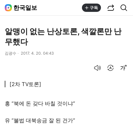
공유하기
통합검색
한국일보
구독
알맹이 없는 난상토론, 색깔론만 난
무했다
김광수
2017. 4. 20. 04:43
음성으로 듣기
번역 설정
글씨크기 조절하기
[2차 TV토론]
홍 “북에 돈 갖다 바칠 것이냐”
유 “불법 대북송금 잘 된 건가”