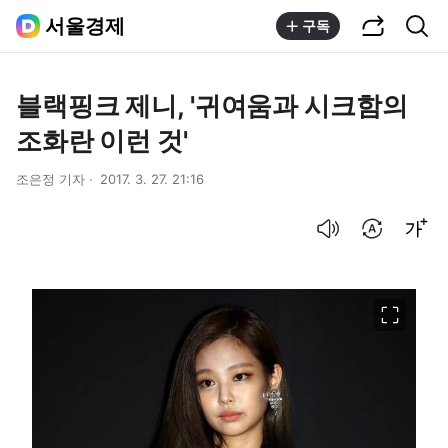
공유하기
통합검색
서울경제
구독
블랙핑크 제니, '귀여움과 시크함의
조화란 이런 것'
조은정 기자
2017. 3. 27. 21:16
음성으로 듣기
번역 설정
글씨크기 조절하기
이미지 크게 보기