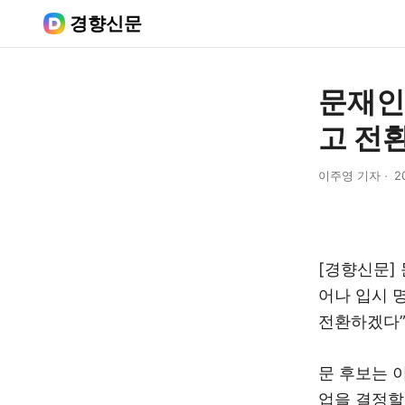
경향신문
문재인
고 전환
이주영 기자
2
[경향신문]
어나 입시 
전환하겠다”
문 후보는 
업을 결정할