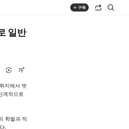
공유하기
통합검색
구독
로 일반
번역 설정
글씨크기 조절하기
 취지에서 벗
 단계적으로
의 학벌과 직
다.