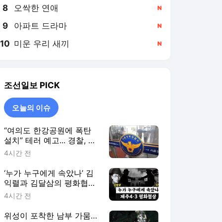
8
오싹한 연애
,신규
9
아파트 드라마
,신규
10
미운 우리 새끼
,신규
조선일보
PICK
오늘의 이슈
“여의도 한강공원에 폭탄
설치” 테러 예고... 경찰, 작
성자 추적
4시간 전
‘누가 누구에게 속았나’ 김
익렬과 김달삼의 평화협상
[호준석의 역사전쟁]
4시간 전
위성이 포착한 남부 가뭄…