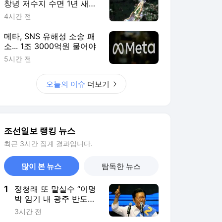
창녕 저수지 수면 1년 새
89% 줄었다
4시간 전
메타, SNS 유해성 소송 패
소... 1조 3000억원 물어야
5시간 전
오늘의 이슈
더보기
조선일보 랭킹 뉴스
최근 3시간 집계 결과입니다.
많이 본 뉴스
탐독한 뉴스
1
정청래 또 말실수 “이명
박 임기 내 광주 반도체
출시”
3시간 전