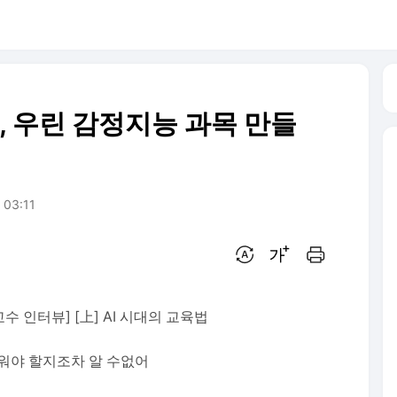
고, 우린 감정지능 과목 만들
. 03:11
번역 설정
글씨크기 조절하기
인쇄하기
수 인터뷰] [上] AI 시대의 교육법
배워야 할지조차 알 수없어