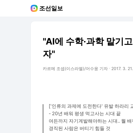
조선일보
"AI에 수학·과학 맡기
자"
카르메 조셉(이스라엘)/어수웅 기자
2017. 3. 21
['인류의 과제에 도전한다' 유발 하라리 교
- 20년 배워 평생 먹고사는 시대 끝
여든까지 자기계발해야하는 시대.. 뭘 
경직된 사람은 버티기 힘들 것