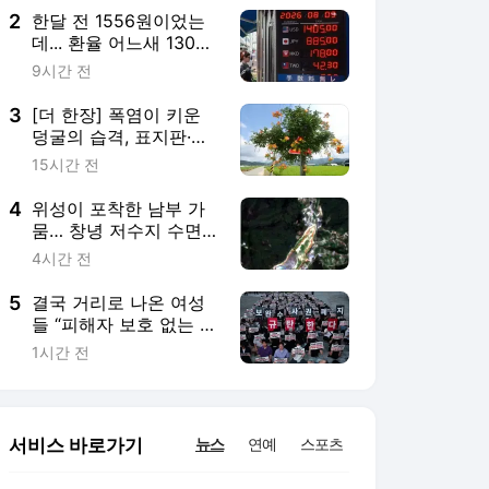
2
한달 전 1556원이었는
데... 환율 어느새 1300
원대 눈앞
9시간 전
3
[더 한장] 폭염이 키운
덩굴의 습격, 표지판·트
랙터·태양광 패널까지
15시간 전
4
위성이 포착한 남부 가
뭄… 창녕 저수지 수면 1
년 새 89% 줄었다
4시간 전
5
결국 거리로 나온 여성
들 “피해자 보호 없는 수
사개편 반대”
1시간 전
서비스 바로가기
뉴스
연예
스포츠