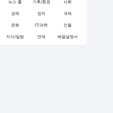
뉴스 홈
기후/환경
사회
경제
정치
국제
문화
IT/과학
인물
지식/칼럼
연재
배열설명서