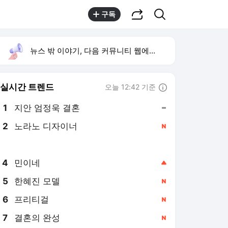
공유하기
검색
구독
뉴스 밖 이야기, 다음 커뮤니티 웹에서 보기
실시간 트렌드
오늘 12:42 기준
툴팁보기
1
지안 엄정욱 결혼
,유지
2
노라노 디자이너
,신규
3
AT마드리드 선제골
,유지
4
민이네
,상승
5
한혜진 모델
,신규
6
프리티걸
,신규
7
결혼의 완성
,신규