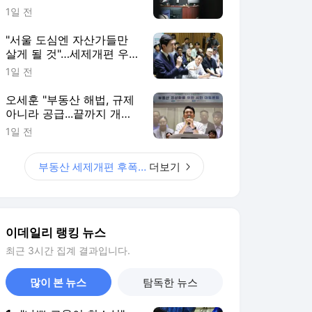
이데일리 랭킹 뉴스
최근 3시간 집계 결과입니다.
많이 본 뉴스
탐독한 뉴스
1
"나쁜 고용이 희소식"…
S&P500 '사상 최고'·나
스닥 1.3%↑[월스트리트
4시간 전
in]
2
이란, 호르무즈 협상 두
고 내부 균열…강경파
득세에 타결 불투명
9시간 전
3
같은 도시 맞나? 바닥
갈라지는 '극한 가뭄' 속
900톤 물축제
12시간 전
4
美 7월 고용 충격에…"인
상 어렵다" 월가 시각 급
선회(종합)
11시간 전