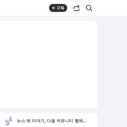
공유하기
검색
구독
뉴스 밖 이야기, 다음 커뮤니티 웹에서 보기
실시간 트렌드
오늘 0:59 기준
툴팁보기
1
하리수 미키정 이혼
,상승
2
류혜영 고경표 친분
,신규
3
이한범 데뷔전 MOM
,상승
4
김민재 헤더골
,신규
5
블랙핑크 데뷔 10주년
,하락
6
재벌 형사 시즌2
,상승
7
하영 배우
,신규