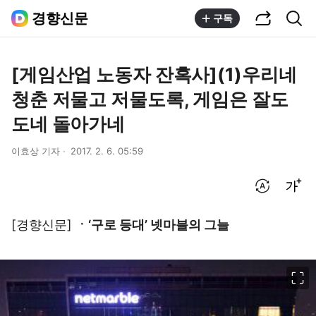
공유하기
통합검색
경향신문
구독
[게임산업 노동자 잔혹사](1)우리네
청춘 저물고 저물도록, 게임은 잘도
도네 돌아가네
이효상 기자
2017. 2. 6. 05:59
번역 설정
글씨크기 조절하기
[경향신문]
ㆍ‘구로 등대’ 넷마블의 그늘
이미지 크게 보기