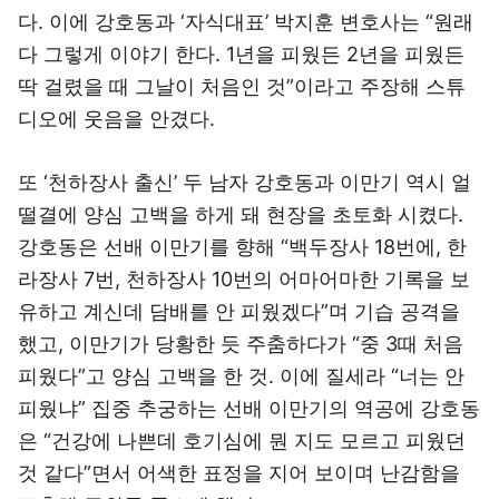
다. 이에 강호동과 ‘자식대표’ 박지훈 변호사는 “원래
다 그렇게 이야기 한다. 1년을 피웠든 2년을 피웠든
딱 걸렸을 때 그날이 처음인 것”이라고 주장해 스튜
디오에 웃음을 안겼다.
또 ‘천하장사 출신’ 두 남자 강호동과 이만기 역시 얼
떨결에 양심 고백을 하게 돼 현장을 초토화 시켰다.
강호동은 선배 이만기를 향해 “백두장사 18번에, 한
라장사 7번, 천하장사 10번의 어마어마한 기록을 보
유하고 계신데 담배를 안 피웠겠다”며 기습 공격을
했고, 이만기가 당황한 듯 주춤하다가 “중 3때 처음
피웠다”고 양심 고백을 한 것. 이에 질세라 “너는 안
피웠냐” 집중 추궁하는 선배 이만기의 역공에 강호동
은 “건강에 나쁜데 호기심에 뭔 지도 모르고 피웠던
것 같다”면서 어색한 표정을 지어 보이며 난감함을