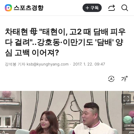
공유하기
통합검색
스포츠경향
구독
차태현 母 "태현이, 고2 때 담배 피우
다 걸려"..강호동·이만기도 '담배' 양
심 고백 이어져?
강석봉 기자 ksb@kyunghyang.com
2017. 1. 22. 09:47
번역 설정
글씨크기 조절하기
이미지 크게 보기