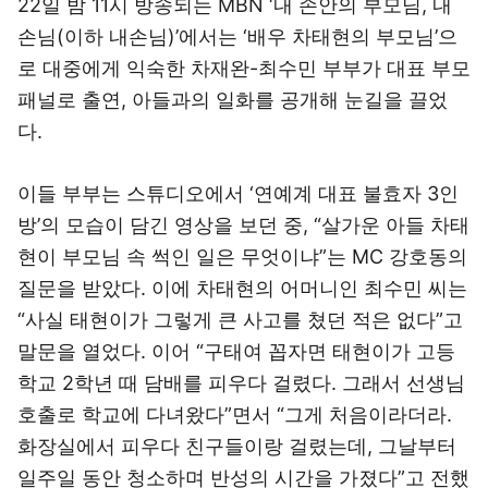
22일 밤 11시 방송되는 MBN ‘내 손안의 부모님, 내
손님(이하 내손님)’에서는 ‘배우 차태현의 부모님’으
로 대중에게 익숙한 차재완-최수민 부부가 대표 부모
패널로 출연, 아들과의 일화를 공개해 눈길을 끌었
다.
이들 부부는 스튜디오에서 ‘연예계 대표 불효자 3인
방’의 모습이 담긴 영상을 보던 중, “살가운 아들 차태
현이 부모님 속 썩인 일은 무엇이냐”는 MC 강호동의
질문을 받았다. 이에 차태현의 어머니인 최수민 씨는
“사실 태현이가 그렇게 큰 사고를 쳤던 적은 없다”고
말문을 열었다. 이어 “구태여 꼽자면 태현이가 고등
학교 2학년 때 담배를 피우다 걸렸다. 그래서 선생님
호출로 학교에 다녀왔다”면서 “그게 처음이라더라.
화장실에서 피우다 친구들이랑 걸렸는데, 그날부터
일주일 동안 청소하며 반성의 시간을 가졌다”고 전했