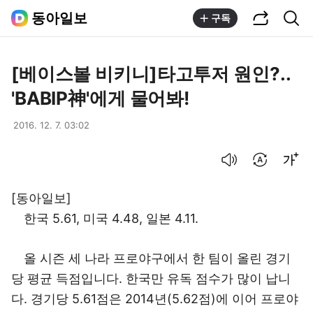
공유하기
통합검색
동아일보
구독
[베이스볼 비키니]타고투저 원인?..
'BABIP神'에게 물어봐!
2016. 12. 7. 03:02
음성으로 듣기
번역 설정
글씨크기 조절하기
[동아일보]
한국 5.61, 미국 4.48, 일본 4.11.
올 시즌 세 나라 프로야구에서 한 팀이 올린 경기
당 평균 득점입니다. 한국만 유독 점수가 많이 납니
다. 경기당 5.61점은 2014년(5.62점)에 이어 프로야