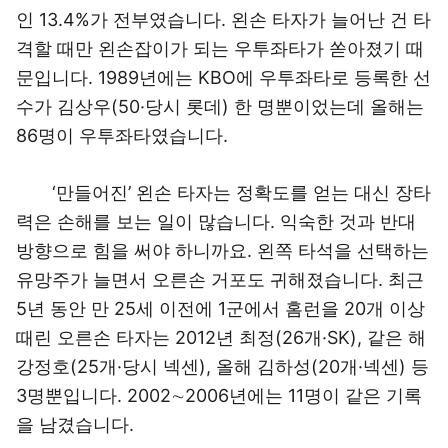
인 13.4%가 전부였습니다. 왼손 타자가 늘어난 건 타
격할 때만 왼손잡이가 되는 우투좌타가 쏟아졌기 때
문입니다. 1989년에는 KBO에 우투좌타로 등록한 선
수가 김상우(50·당시 롯데) 한 명뿐이었는데 올해는
86명이 우투좌타였습니다.
‘만들어진’ 왼손 타자는 정확도를 얻는 대신 장타
력은 손해를 보는 일이 많습니다. 익숙한 것과 반대
방향으로 힘을 써야 하니까요. 왼쪽 타석을 선택하는
유망주가 늘면서 오른손 거포도 귀해졌습니다. 최근
5년 동안 만 25세 이전에 1군에서 홈런을 20개 이상
때린 오른손 타자는 2012년 최정(26개·SK), 같은 해
강정호(25개·당시 넥센), 올해 김하성(20개·넥센) 등
3명뿐입니다. 2002∼2006년에는 11명이 같은 기록
을 남겼습니다.