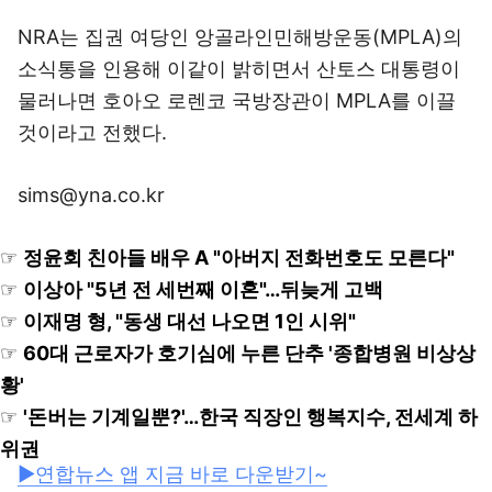
NRA는 집권 여당인 앙골라인민해방운동(MPLA)의
소식통을 인용해 이같이 밝히면서 산토스 대통령이
물러나면 호아오 로렌코 국방장관이 MPLA를 이끌
것이라고 전했다.
sims@yna.co.kr
☞
정윤회 친아들 배우 A "아버지 전화번호도 모른다"
☞
이상아 "5년 전 세번째 이혼"…뒤늦게 고백
☞
이재명 형, "동생 대선 나오면 1인 시위"
☞
60대 근로자가 호기심에 누른 단추 '종합병원 비상상
황'
☞
'돈버는 기계일뿐?'…한국 직장인 행복지수, 전세계 하
위권
▶연합뉴스 앱 지금 바로 다운받기~