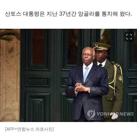
산토스 대통령은 지난 37년간 앙골라를 통치해 왔다.
이미지 크게 보기
[AFP=연합뉴스 자료사진]