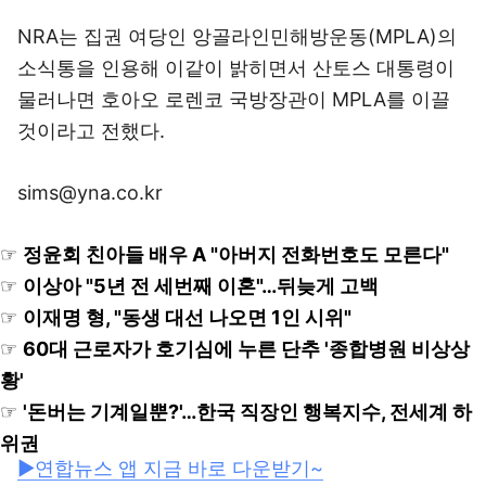
NRA는 집권 여당인 앙골라인민해방운동(MPLA)의
소식통을 인용해 이같이 밝히면서 산토스 대통령이
물러나면 호아오 로렌코 국방장관이 MPLA를 이끌
것이라고 전했다.
sims@yna.co.kr
☞
정윤회 친아들 배우 A "아버지 전화번호도 모른다"
☞
이상아 "5년 전 세번째 이혼"…뒤늦게 고백
☞
이재명 형, "동생 대선 나오면 1인 시위"
☞
60대 근로자가 호기심에 누른 단추 '종합병원 비상상
황'
☞
'돈버는 기계일뿐?'…한국 직장인 행복지수, 전세계 하
위권
▶연합뉴스 앱 지금 바로 다운받기~