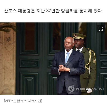
산토스 대통령은 지난 37년간 앙골라를 통치해 왔다.
이미지 크게 보기
[AFP=연합뉴스 자료사진]