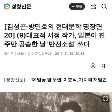
공유하기
통합검색
경향신문
구독
[김성곤·방민호의 현대문학 명장면
20] (9)대표적 서정 작가, 일본이 진
주만 공습한 날 '반전소설' 쓰다
방민호 | 서울대 교수·문학평론가
2016. 11. 29. 20:58
번역 설정
글씨크기 조절하기
[경향신문]
ㆍ‘메밀꽃 필 무렵’ 이효석, 가치의 재발견
이미지 크게 보기