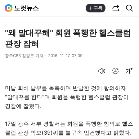
공유하기
통합검색
노컷뉴스
구독
"왜 말대꾸해" 회원 폭행한 헬스클럽
관장 잡혀
광주CBS 김형로 기자
2016. 11. 17. 07:09
음성으로 듣기
번역 설정
글씨크기 조절하기
미납 회비 납부를 독촉하며 반발한 것에 항의하자
"말대꾸를 한다"며 회원을 폭행한 헬스클럽 관장이
경찰에 잡혔다.
17일 광주 서부 경찰서는 회원을 폭행한 혐의로 헬스
클럽 관장 박모(39)씨를 불구속 입건했다고 밝혔다.