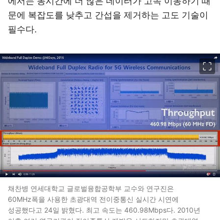
에서는 동시간에 더 많은 데이터가 고속 이동하기 때
문에 복잡도를 낮추고 간섭을 제거하는 고도 기술이
필수다.
이미지 크게 보기
채찬병 연세대학교 글로벌융합공학부 교수와 연구진은
60MHz폭을 사용한 초광대역 전이중통신 실시간 시연에
성공했다고 24일 밝혔다. 최고 속도는 460.98Mbps다. 2010년