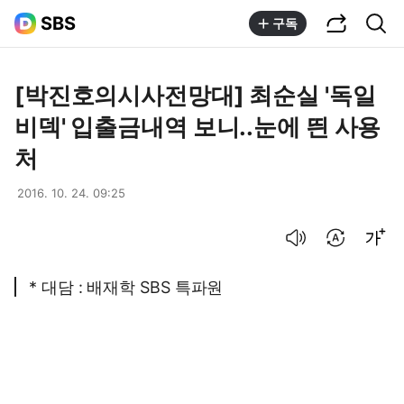
공유하기
통합검색
SBS
구독
[박진호의시사전망대] 최순실 '독일
비덱' 입출금내역 보니..눈에 띈 사용
처
2016. 10. 24. 09:25
음성으로 듣기
번역 설정
글씨크기 조절하기
* 대담 : 배재학 SBS 특파원