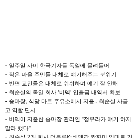
- 일주일 사이 한국기자들 독일에 몰려들어
- 작은 마을 주민들 대체로 얘기해주는 분위기
- 반면 교민들은 대체로 쉬쉬하며 얘기 잘 안해
- 최순실의 독일 회사 '비덱' 입출금 내역서 확보
- 승마장, 식당 마트 주유소에서 지출.. 최순실 사금
고 역할 단서
- 비덱이 지출한 승마장 관리인 "정유라가 얘기 하지
말라 했다"
- 최순실 2개 회사 더블루K-비덱간 짬짜미 임대료 거