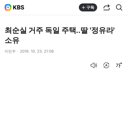
공유하기
통합검색
KBS
구독
최순실 거주 독일 주택..딸 '정유라'
소유
이민우
2016. 10. 23. 21:08
음성으로 듣기
번역 설정
글씨크기 조절하기