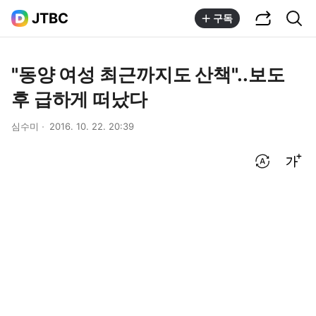
공유하기
통합검색
JTBC
구독
"동양 여성 최근까지도 산책"..보도
후 급하게 떠났다
심수미
2016. 10. 22. 20:39
번역 설정
글씨크기 조절하기