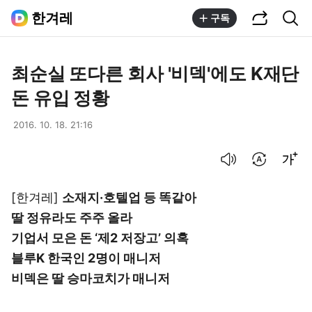
공유하기
통합검색
한겨레
구독
최순실 또다른 회사 '비덱'에도 K재단
돈 유입 정황
2016. 10. 18. 21:16
음성으로 듣기
번역 설정
글씨크기 조절하기
[한겨레]
소재지·호텔업 등 똑같아
딸 정유라도 주주 올라
기업서 모은 돈 ‘제2 저장고’ 의혹
블루K 한국인 2명이 매니저
비덱은 딸 승마코치가 매니저