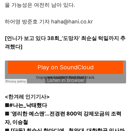
을 가능성은 여전히 남아 있다.
하어영 방준호 기자 haha@hani.co.kr
[언니가 보고 있다 38회_‘도망자’ 최순실 턱밑까지 추
격했다]
<한겨레 인기기사>
■
#나는_낙태했다
■
‘영리한 예스맨’...전경련 800억 강제모금의 조력
자, 이승철
■
[단독] 최순실 한마디에…청와대, 대한항공 인사까