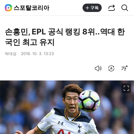
공유하기
통합검색
스포탈코리아
구독
손흥민, EPL 공식 랭킹 8위..역대 한
국인 최고 유지
박대성
2016. 10. 3. 13:23
음성으로 듣기
번역 설정
글씨크기 조절하기
이미지 크게 보기