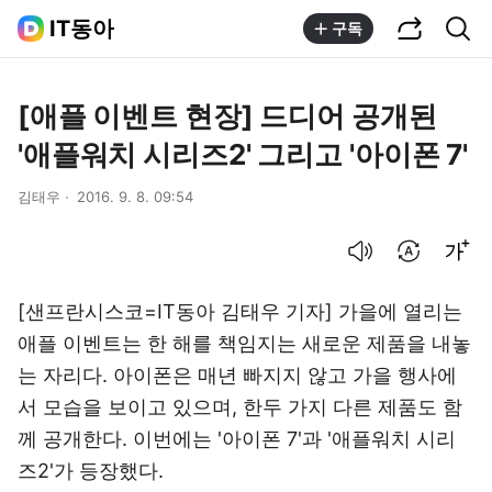
공유하기
통합검색
IT동아
구독
[애플 이벤트 현장] 드디어 공개된
'애플워치 시리즈2' 그리고 '아이폰 7'
김태우
2016. 9. 8. 09:54
음성으로 듣기
번역 설정
글씨크기 조절하기
[샌프란시스코=IT동아 김태우 기자] 가을에 열리는
애플 이벤트는 한 해를 책임지는 새로운 제품을 내놓
는 자리다. 아이폰은 매년 빠지지 않고 가을 행사에
서 모습을 보이고 있으며, 한두 가지 다른 제품도 함
께 공개한다. 이번에는 '아이폰 7'과 '애플워치 시리
즈2'가 등장했다.