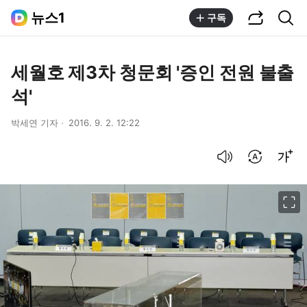
공유하기
통합검색
뉴스1
구독
세월호 제3차 청문회 '증인 전원 불출
석'
박세연 기자
2016. 9. 2. 12:22
음성으로 듣기
번역 설정
글씨크기 조절하기
이미지 크게 보기