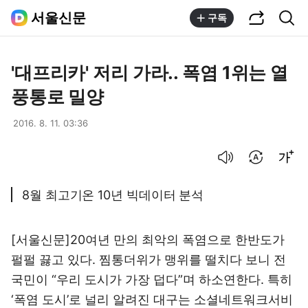
공유하기
통합검색
서울신문
구독
'대프리카' 저리 가라.. 폭염 1위는 열
풍통로 밀양
2016. 8. 11. 03:36
음성으로 듣기
번역 설정
글씨크기 조절하기
8월 최고기온 10년 빅데이터 분석
[서울신문]20여년 만의 최악의 폭염으로 한반도가
펄펄 끓고 있다. 찜통더위가 맹위를 떨치다 보니 전
국민이 “우리 도시가 가장 덥다”며 하소연한다. 특히
‘폭염 도시’로 널리 알려진 대구는 소셜네트워크서비