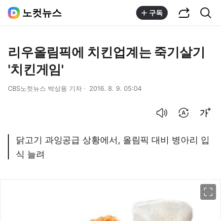
공유하기
통합검색
노컷뉴스
구독
리우올림픽에 치킨업계는 죽기살기
'치킨게임'
CBS노컷뉴스 박상용 기자
2016. 8. 9. 05:04
음성으로 듣기
번역 설정
글씨크기 조절하기
닭고기 과잉공급 상황에서, 올림픽 대비 병아리 입
식 늘려
이미지 크게 보기