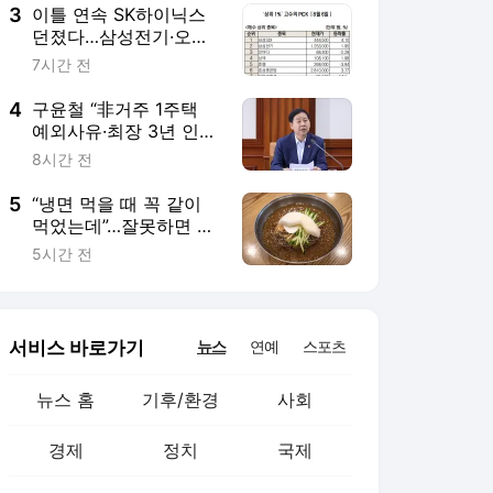
3
이틀 연속 SK하이닉스
던졌다…삼성전기·오이
솔루션은 매수 [주식 초
7시간 전
고수는 지금]
4
구윤철 “非거주 1주택
예외사유·최장 3년 인정
기간, 신축적으로 검토”
8시간 전
5
“냉면 먹을 때 꼭 같이
먹었는데”…잘못하면 온
가족 응급실 간다, 환자
5시간 전
28% 급증 [헬시타임]
서비스 바로가기
뉴스
연예
스포츠
뉴스 홈
기후/환경
사회
경제
정치
국제