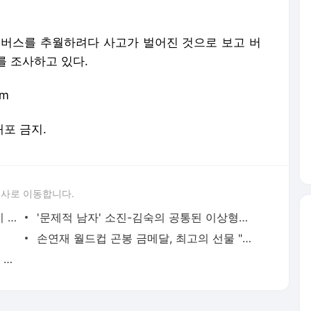
번 버스를 추월하려다 사고가 벌어진 것으로 보고 버
를 조사하고 있다.
om
배포 금지.
론사로 이동합니다.
'런닝맨' 송지효, 몸무게 53.4kg 거침없이 공개..'이런 털털한 여배우가 있나'
'문제적 남자' 소진-김숙의 공통된 이상형은 '이장원'
손연재 월드컵 곤봉 금메달, 최고의 선물 "행복한 생일"
하루 300만원 '별풍선' 쏘던 그녀의 정체 알고보니