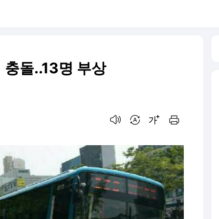
충돌..13명 부상
음성으로 듣기
번역 설정
글씨크기 조절하기
인쇄하기