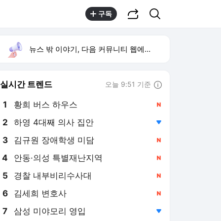
공유하기
검색
구독
뉴스 밖 이야기, 다음 커뮤니티 웹에서 보기
실시간 트렌드
오늘 9:51 기준
툴팁보기
1
황희 버스 하우스
,신규
2
하영 4대째 의사 집안
,하락
3
김규원 장애학생 미담
,신규
4
안동·의성 특별재난지역
,신규
5
경찰 내부비리수사대
,신규
6
김세희 변호사
,신규
7
삼성 미야모리 영입
,하락