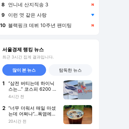
8
언니네 산지직송 3
,신규
9
이런 엿 같은 사랑
,하락
10
블랙핑크 데뷔 10주년 팬미팅
,신규
서울경제 랭킹 뉴스
최근 3시간 집계 결과입니다.
많이 본 뉴스
탐독한 뉴스
1
“삼전 버티는데 하이닉
스는…” 코스피 6200 사
수 안간힘 속 코스닥도
4시간 전
꺾여 [이런국장 저런주
식]
2
“너무 더워서 매일 마셨
는데 어쩌나”…폭염에
‘아이스 커피’ 들이켰다
20시간 전
간