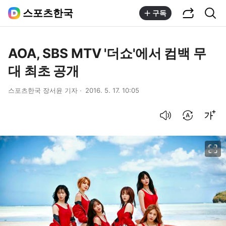
공유하기
통합검색
스포츠한국
구독
AOA, SBS MTV '더쇼'에서 컴백 무
대 최초 공개
스포츠한국 장서윤 기자
2016. 5. 17. 10:05
음성으로 듣기
번역 설정
글씨크기 조절하기
이미지 크게 보기