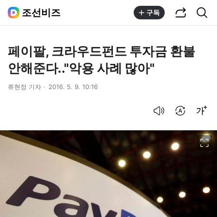
공유하기
통합검색
조선비즈
구독
페이팔, 크라우드펀드 투자금 환불
안해준다.."악용 사례 많아"
류현정 기자
2016. 5. 9. 10:16
음성으로 듣기
번역 설정
글씨크기 조절하기
이미지 크게 보기