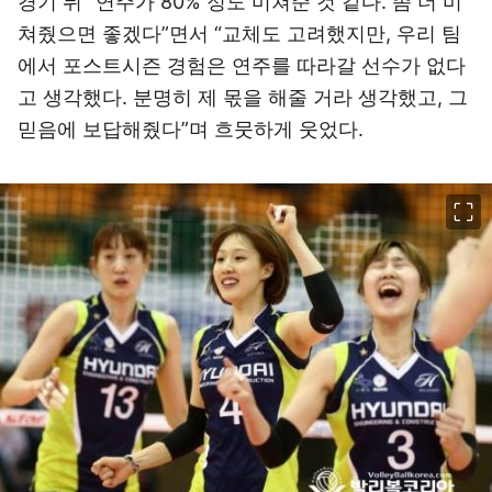
경기 뒤 “연주가 80% 정도 미쳐준 것 같다. 좀 더 미
쳐줬으면 좋겠다”면서 “교체도 고려했지만, 우리 팀
에서 포스트시즌 경험은 연주를 따라갈 선수가 없다
고 생각했다. 분명히 제 몫을 해줄 거라 생각했고, 그
믿음에 보답해줬다”며 흐뭇하게 웃었다.
이미지 크게 보기