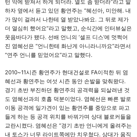
턴 악에 받쳐서 하게 되더라. 열도 좀 받더라”라고 말
하자 옆에서 듣고 있던 황연주는 “혜선아, 미안해. 내
가 많이 걸려서 나한테 열 받았나봐요. 그 뒤로 제가
더 열심히 했어요”라고 말했고, 순식간에 인터뷰실은
웃음바다가 됐다. 선배 언니의 ‘셀프 디스’에 멋쩍어
진 염혜선은 “언니한테 화난게 아니라니까요”라면서
“연주 언니를 믿었어요”라고 말했다.
2010~11시즌 황연주가 현대건설로 FA이적한 뒤 염
혜선과 황연주는 여섯 시즌 동안 손발을 맞춰왔다.
경기 초반 부진하던 황연주의 공격력을 되살려낸 것
도 염혜선과의 호흡 덕분이었다. 염혜선은 빠른 발로
이동 공격에 일가견이 있는 황연주를 중앙으로 파고
들게 하는 등 공격 위치를 바꿔가며 상대 블로커들을
교란시켰다. 염혜선은 “경기 초반 언니에게 올려주는
내 토스가 너무 라이트쪽에만 치우쳤다. 상대가 움직