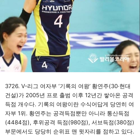
3726. V-리그 여자부 ‘기록의 여왕’ 황연주(30·현대
건설)가 2005년 프로 출범 이후 12년간 쌓아온 공격
득점 개수다. 기록의 여왕이란 수식어답게 당연히 여
자부 1위. 황연주는 공격득점뿐만 아니라 통산득점
(4484점), 후위공격 득점(980점), 서브득점(380점)
부문에서도 당당히 순위표 맨 윗자리를 점하고 있다.