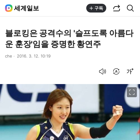
공유하기
통합검색
세계일보
구독
블로킹은 공격수의 '슬프도록 아름다
운 훈장'임을 증명한 황연주
che
2016. 3. 12. 10:19
음성으로 듣기
번역 설정
글씨크기 조절하기
이미지 크게 보기