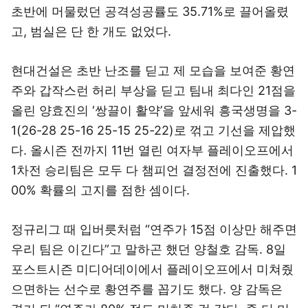
초반에 머물렀던 공격성공률도 35.71%로 끌어올렸
고, 범실은 단 한 개도 없었다.
현대건설은 초반 난조를 딛고 제 모습을 보여준 황연
주와 갑작스런 허리 부상을 딛고 팀내 최다인 21점을
올린 양효진의 ‘쌍끌이 활약’을 앞세워 흥국생명을 3-
1(26-28 25-16 25-15 25-22)로 꺾고 기선을 제압했
다. 올시즌 전까지 11번 열린 여자부 플레이오프에서
1차전 승리팀은 모두 다 챔피언 결정전에 진출했다. 1
00% 확률의 고지를 점한 셈이다.
정규리그 때 입버릇처럼 “연주가 15점 이상만 해주면
우리 팀은 이긴다”고 말하곤 했던 양철호 감독. 8일
포스트시즌 미디어데이에서 플레이오프에서 미쳐줬
으면하는 선수로 황연주를 꼽기도 했다. 양 감독은