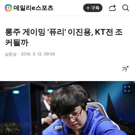
공유하기
통합검색
데일리e스포츠
구독
롱주 게이밍 '퓨리' 이진용, KT전 조
커될까
남윤성
2016. 3. 12. 09:59
글씨크기 조절하기
이미지 크게 보기