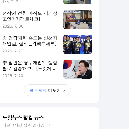
17시간 전
전작권 전환 아직도 시기상
조인가?[팩트체크]
2026. 7. 30.
與 전당대회 흔드는 신천지
개입설, 실체는?[팩트체크]
2026. 7. 27.
李 발언은 당무개입?…쟁점
별로 검증해보니[노컷체
크]
2026. 7. 20.
팩트체크
더보기
노컷뉴스 랭킹 뉴스
최근 3시간 집계 결과입니다.