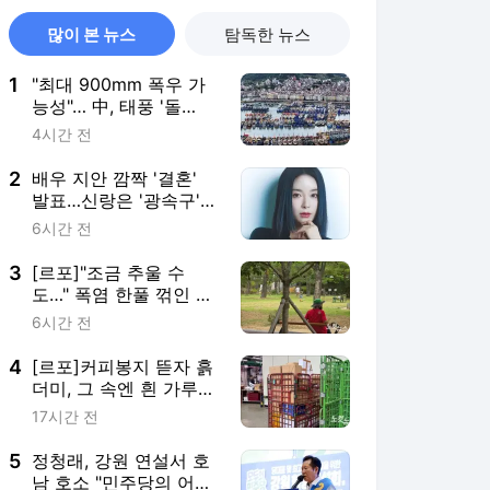
많이 본 뉴스
탐독한 뉴스
1
"최대 900mm 폭우 가
능성"… 中, 태풍 '돌
핀'에 적색경보
4시간 전
2
배우 지안 깜짝 '결혼'
발표…신랑은 '광속구'
투수 엄정욱
6시간 전
3
[르포]"조금 추울 수
도…" 폭염 한풀 꺾인 부
산, 거리 나선 시민들
6시간 전
4
[르포]커피봉지 뜯자 흙
더미, 그 속엔 흰 가루?
안양우편집중국
17시간 전
5
정청래, 강원 연설서 호
남 호소 "민주당의 어머