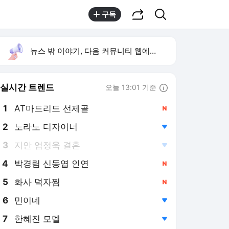
공유하기
검색
구독
뉴스 밖 이야기, 다음 커뮤니티 웹에서 보기
실시간 트렌드
오늘 13:01 기준
툴팁보기
1
AT마드리드 선제골
,신규
2
노라노 디자이너
,하락
3
지안 엄정욱 결혼
,하락
4
박경림 신동엽 인연
,신규
5
화사 덕자찜
,신규
6
민이네
,하락
7
한혜진 모델
,하락