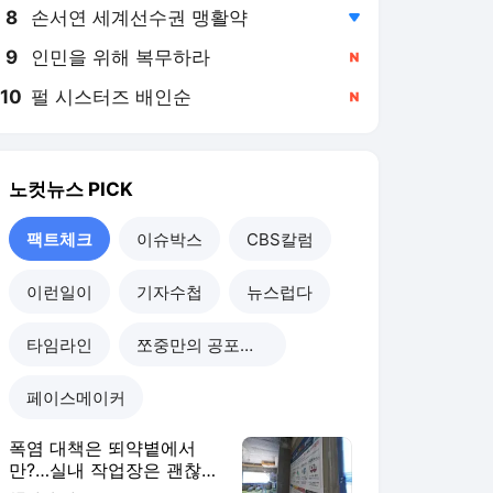
8
손서연 세계선수권 맹활약
,하락
9
인민을 위해 복무하라
,신규
10
펄 시스터즈 배인순
,신규
노컷뉴스
PICK
팩트체크
이슈박스
CBS칼럼
이런일이
기자수첩
뉴스럽다
타임라인
쪼중만의 공포체험
페이스메이커
폭염 대책은 뙤약볕에서
만?…실내 작업장은 괜찮을
까[팩트체크]