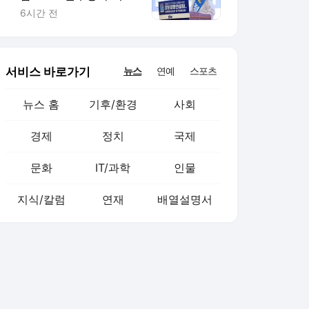
니는 전라도"
6시간 전
서비스 바로가기
뉴스
연예
스포츠
뉴스 홈
기후/환경
사회
경제
정치
국제
문화
IT/과학
인물
지식/칼럼
연재
배열설명서