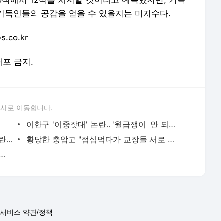
기독인들의 공감을 얻을 수 있을지는 미지수다.
.co.kr
배포 금지.
론사로 이동합니다.
이한구 '이중잣대' 논란.. '월급쟁이' 안 되고, '막말' 되고
"시그널 빨리 끝나기만.." 밀양 성폭행 논란에 경찰 한숨만
황당한 충암고 "점심먹다가 교장들 서로 바꿔"
김무성 죽여"..이한구 "친구랑 술먹고 한 말 아닌가"
서비스 약관/정책