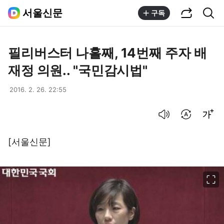
공유하기
통합검색
서울신문
구독
필리버스터 나흘째, 14번째 주자 배
재정 의원.. "국민감시법"
2016. 2. 26. 22:55
음성으로 듣기
번역 설정
글씨크기 조절하기
[서울신문]
이미지 크게 보기