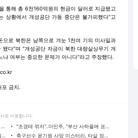
을 통해 총 6천160억원의 현금이 달러로 지급됐고
는 상황에서 개성공단 가동 중단은 불가피했다"고
 돈으로 북한은 남쪽으로 겨눈 1천여 기의 미사일과
가 됐다"며 "개성공단 자금이 북한 대량살상무기 개
느냐 여부는 중요한 문제가 아니다"라고 주장했다.
o.kr
배포 금지.
론사로 이동합니다.
박원순 "강용석 법정에 세우겠다..더이상 용서는 없어"
"조경태 꺾자"..더민주, "부산 사하을에 표창원 투입" 추진
유시민·전원책, 사드 썰전 "필요해" vs "필요없어"
축구선수 윤기원 사망 미스터리, 타살 정황 드러나