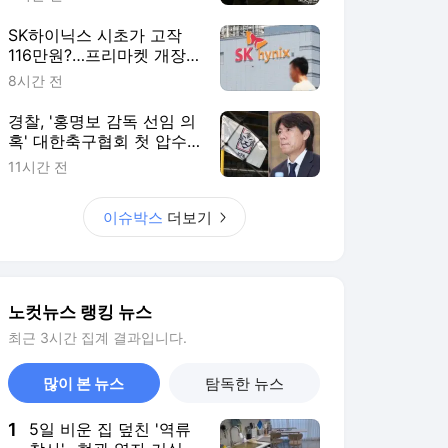
SK하이닉스 시초가 고작
116만원?…프리마켓 개장
직후 또 하한가
8시간 전
경찰, '홍명보 감독 선임 의
혹' 대한축구협회 첫 압수
수색
11시간 전
이슈박스
더보기
노컷뉴스 랭킹 뉴스
최근 3시간 집계 결과입니다.
많이 본 뉴스
탐독한 뉴스
1
5일 비운 집 덮친 '역류