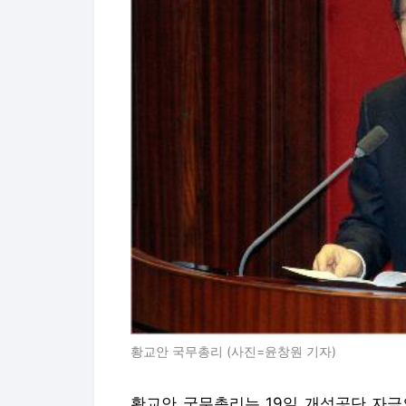
황교안 국무총리 (사진=윤창원 기자)
황교안 국무총리는 19일 개성공단 자금