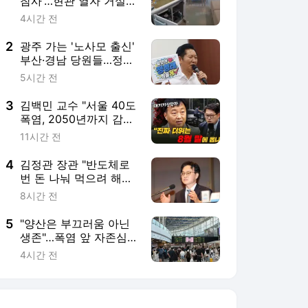
참사'…현관 열자 거실
'물바다', 무슨 일?[뉴스
4시간 전
럽다]
2
광주 가는 '노사모 출신'
부산·경남 당원들…정청
래 지원
5시간 전
3
김백민 교수 "서울 40도
폭염, 2050년까지 감내
해야"
11시간 전
4
김정관 장관 "반도체로
번 돈 나눠 먹으려 해선
안돼…투자가 곧 분배"
8시간 전
5
"양산은 부끄러움 아닌
생존"…폭염 앞 자존심
내려놓은 시민들
4시간 전