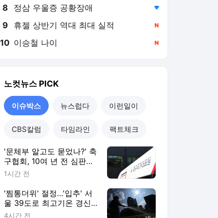
8
정삼 우울증 공황장애
,하락
9
휴젤 상반기 역대 최대 실적
,신규
10
이승철 나이
,신규
노컷뉴스
PICK
이슈박스
뉴스럽다
이런일이
CBS칼럼
타임라인
팩트체크
'문체부 알고도 묻었나?' 축
구협회, 10여 년 전 심판
'성 접대 충격'
1시간 전
'찜통더위' 절정…'입추' 서
울 39도로 최고기온 경신
할 듯
4시간 전