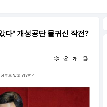
았다" 개성공단 물귀신 작전?
음성으로 듣기
번역 설정
글씨크기 조절하기
인쇄하기
여정부도 알고 있었다"