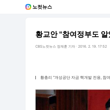
노컷뉴스
황교안 "참여정부도 알
CBS노컷뉴스 정재훈 기자
2016. 2. 19. 17:52
황총리 "개성공단 자금 핵개발 전용, 참