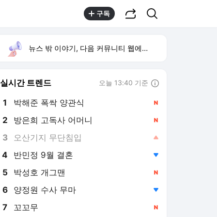
공유하기
검색
구독
뉴스 밖 이야기, 다음 커뮤니티 웹에서 보기
실시간 트렌드
오늘 13:40 기준
툴팁보기
1
박해준 폭싹 양관식
,신규
2
방은희 고독사 어머니
,신규
3
오산기지 무단침입
,상승
4
반민정 9월 결혼
,하락
5
박성호 개그맨
,신규
6
양정원 수사 무마
,하락
7
꼬꼬무
,신규