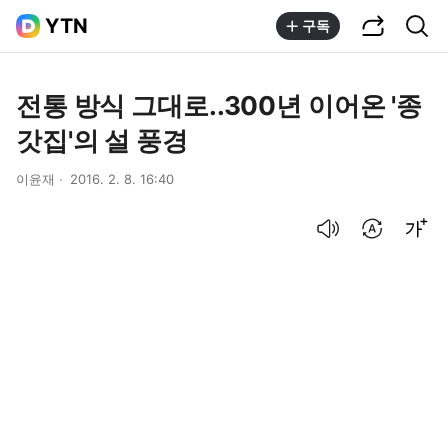
공유하기
통합검색
YTN
구독
전통 방식 그대로..300년 이어온 '종
갓집'의 설 풍경
이윤재
2016. 2. 8. 16:40
음성으로 듣기
번역 설정
글씨크기 조절하기