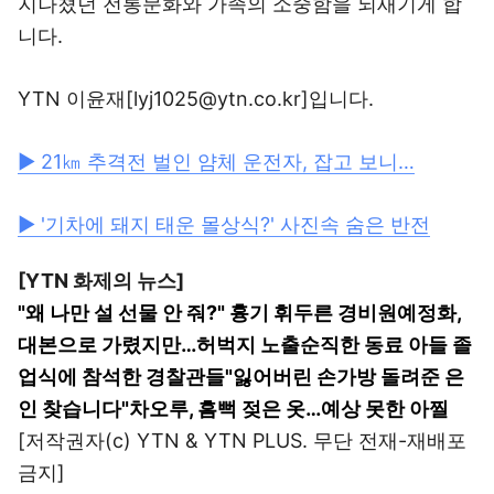
지나쳤던 전통문화와 가족의 소중함을 되새기게 합
니다.
YTN 이윤재[lyj1025@ytn.co.kr]입니다.
▶ 21㎞ 추격전 벌인 얌체 운전자, 잡고 보니…
▶ '기차에 돼지 태운 몰상식?' 사진속 숨은 반전
[YTN 화제의 뉴스]
"왜 나만 설 선물 안 줘?" 흉기 휘두른 경비원
예정화,
대본으로 가렸지만…허벅지 노출
순직한 동료 아들 졸
업식에 참석한 경찰관들
"잃어버린 손가방 돌려준 은
인 찾습니다"
차오루, 흠뻑 젖은 옷…예상 못한 아찔
[저작권자(c) YTN & YTN PLUS. 무단 전재-재배포
금지]