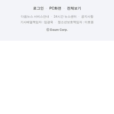
로그인
PC화면
전체보기
다음뉴스 서비스안내
24시간 뉴스센터
공지사항
기사배열책임자 : 임광욱
청소년보호책임자 : 이호원
ⓒ Daum Corp.