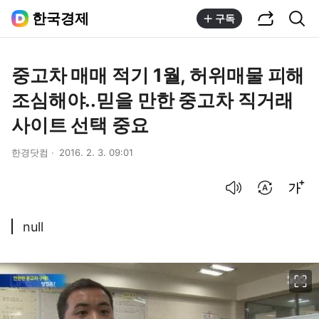
공유하기
통합검색
한국경제
구독
중고차 매매 적기 1월, 허위매물 피해
조심해야..믿을 만한 중고차 직거래
사이트 선택 중요
한경닷컴
2016. 2. 3. 09:01
음성으로 듣기
번역 설정
글씨크기 조절하기
null
이미지 크게 보기