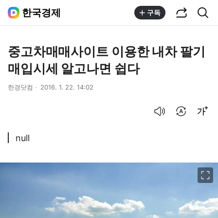
공유하기
통합검색
한국경제
구독
중고차매매사이트 이용한 내차 팔기
매입시세 알고나면 쉽다
한경닷컴
2016. 1. 22. 14:02
음성으로 듣기
번역 설정
글씨크기 조절하기
null
이미지 크게 보기