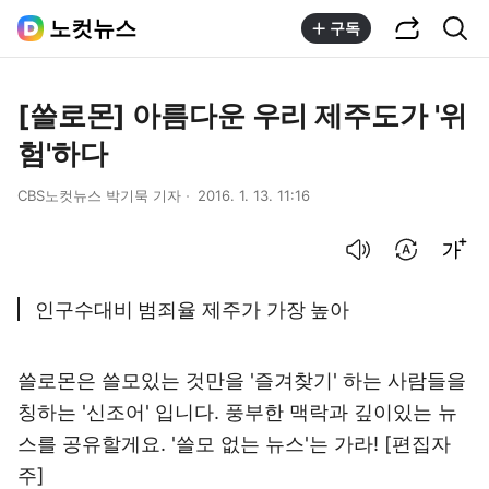
공유하기
통합검색
노컷뉴스
구독
[쓸로몬] 아름다운 우리 제주도가 '위
험'하다
CBS노컷뉴스 박기묵 기자
2016. 1. 13. 11:16
음성으로 듣기
번역 설정
글씨크기 조절하기
인구수대비 범죄율 제주가 가장 높아
쓸로몬은 쓸모있는 것만을 '즐겨찾기' 하는 사람들을
칭하는 '신조어' 입니다. 풍부한 맥락과 깊이있는 뉴
스를 공유할게요. '쓸모 없는 뉴스'는 가라! [편집자
주]