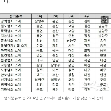
다.
이미지 크게 보기
범죄분류로 본 2014년 인구수대비 범죄율이 가장 낮은 도시 순위.