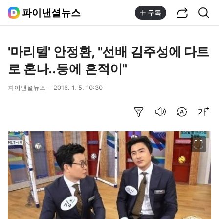
공유하기
통합검색
파이낸셜뉴스
구독
'마리텔' 안정환, "선배 김주성에 다트
로 혼나..등에 흔적이"
파이낸셜뉴스
2016. 1. 5. 10:30
요약보기
음성으로 듣기
번역 설정
글씨크기 조절하기
이미지 크게 보기