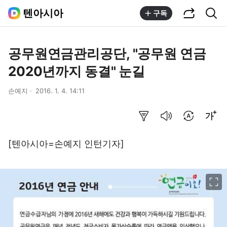
공유하기
통합검색
텐아시아
구독
공무원연금관리공단, "공무원 연금
2020년까지 동결" 눈길
손예지
2016. 1. 4. 14:11
요약보기
음성으로 듣기
번역 설정
글씨크기 조절하기
[텐아시아=손예지 인턴기자]
이미지 크게 보기