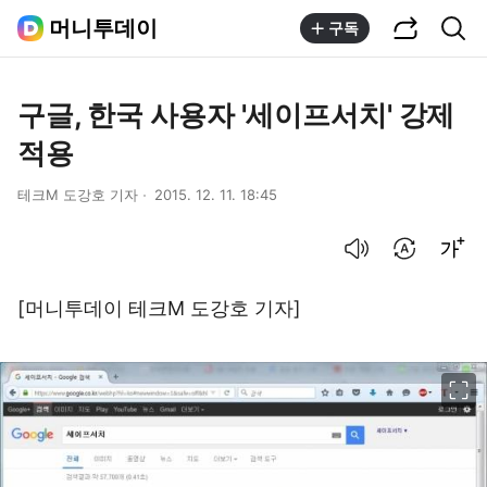
공유하기
통합검색
머니투데이
구독
구글, 한국 사용자 '세이프서치' 강제
적용
테크M 도강호 기자
2015. 12. 11. 18:45
음성으로 듣기
번역 설정
글씨크기 조절하기
[머니투데이 테크M 도강호 기자]
이미지 크게 보기