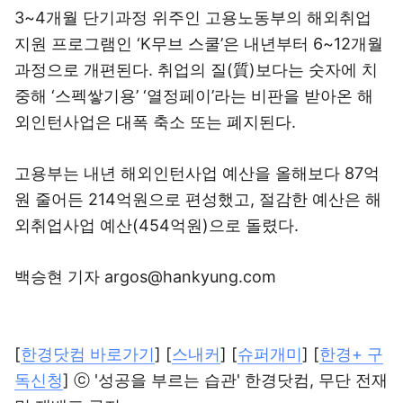
3~4개월 단기과정 위주인 고용노동부의 해외취업
지원 프로그램인 ‘K무브 스쿨’은 내년부터 6~12개월
과정으로 개편된다. 취업의 질(質)보다는 숫자에 치
중해 ‘스펙쌓기용’ ‘열정페이’라는 비판을 받아온 해
외인턴사업은 대폭 축소 또는 폐지된다.
고용부는 내년 해외인턴사업 예산을 올해보다 87억
원 줄어든 214억원으로 편성했고, 절감한 예산은 해
외취업사업 예산(454억원)으로 돌렸다.
백승현 기자 argos@hankyung.com
[
한경닷컴 바로가기
] [
스내커
] [
슈퍼개미
] [
한경+ 구
독신청
] ⓒ '성공을 부르는 습관' 한경닷컴, 무단 전재