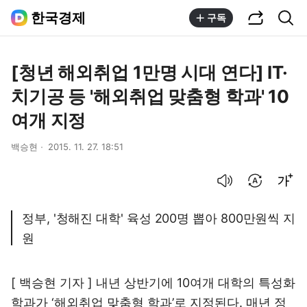
공유하기
통합검색
한국경제
구독
[청년 해외취업 1만명 시대 연다] IT·
치기공 등 '해외취업 맞춤형 학과' 10
여개 지정
백승현
2015. 11. 27. 18:51
음성으로 듣기
번역 설정
글씨크기 조절하기
정부, '청해진 대학' 육성 200명 뽑아 800만원씩 지
원
[ 백승현 기자 ] 내년 상반기에 10여개 대학의 특성화
학과가 ‘해외취업 맞춤형 학과’로 지정된다. 매년 정