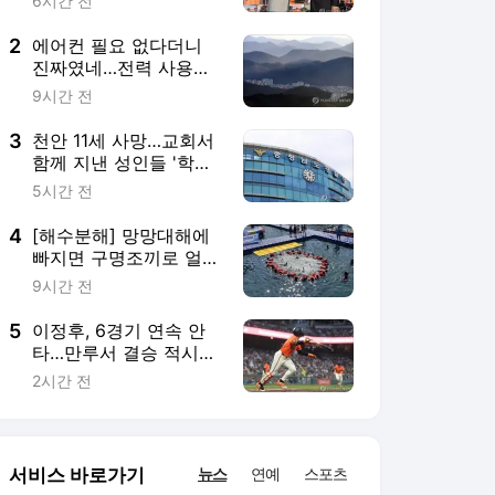
6시간 전
2
에어컨 필요 없다더니
진짜였네…전력 사용량
으로 본 냉방 도시
9시간 전
3
천안 11세 사망…교회서
함께 지낸 성인들 '학대
치사' 여부 수사
5시간 전
4
[해수분해] 망망대해에
빠지면 구명조끼로 얼마
나 버틸까
9시간 전
5
이정후, 6경기 연속 안
타…만루서 결승 적시타
(종합)
2시간 전
서비스 바로가기
뉴스
연예
스포츠