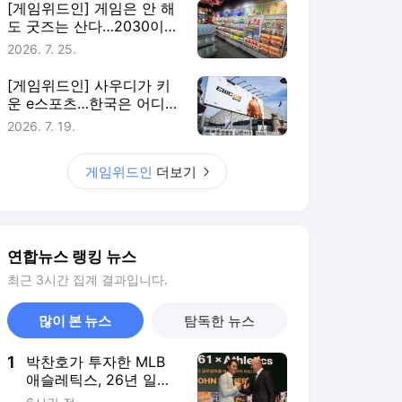
[게임위드인] 게임은 안 해
도 굿즈는 산다…2030이
게임에 남는 법
2026. 7. 25.
[게임위드인] 사우디가 키
운 e스포츠…한국은 어디에
있나
2026. 7. 19.
게임위드인
더보기
연합뉴스 랭킹 뉴스
최근 3시간 집계 결과입니다.
많이 본 뉴스
탐독한 뉴스
1
박찬호가 투자한 MLB
애슬레틱스, 26년 일한
포스트 단장과 결별