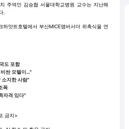
치 주역인 김승협 서울대학교병원 교수는 지난해
다.
파크하얏트호텔에서 부산MICE앰버서더 위촉식을 연
한국도 포함
 비싼 모텔이…"
 소지한 사람"
 조폭
족자격 있다"
포 금지>