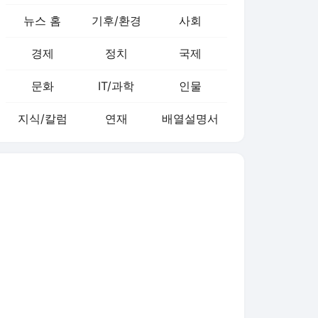
뉴스 홈
기후/환경
사회
경제
정치
국제
문화
IT/과학
인물
지식/칼럼
연재
배열설명서