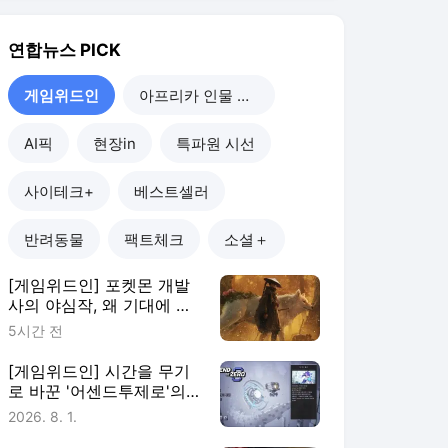
연합뉴스
PICK
게임위드인
아프리카 인물 열전
AI픽
현장in
특파원 시선
사이테크+
베스트셀러
반려동물
팩트체크
소셜＋
[게임위드인] 포켓몬 개발
사의 야심작, 왜 기대에 못
미쳤나
5시간 전
[게임위드인] 시간을 무기
로 바꾼 '어센드투제로'의
실험
2026. 8. 1.