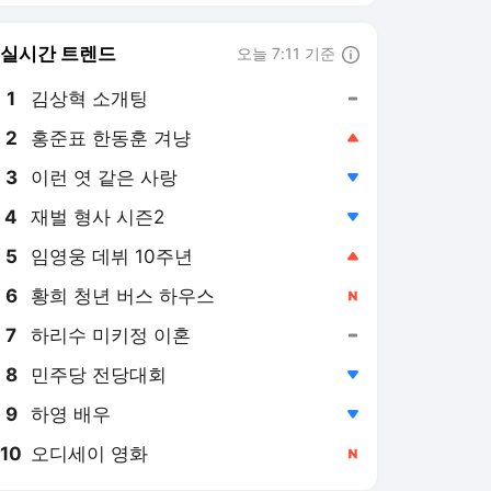
실시간 트렌드
오늘 7:11 기준
툴팁보기
1
김상혁 소개팅
,유지
2
홍준표 한동훈 겨냥
,상승
3
이런 엿 같은 사랑
,하락
4
재벌 형사 시즌2
,하락
5
임영웅 데뷔 10주년
,상승
6
황희 청년 버스 하우스
,신규
7
하리수 미키정 이혼
,유지
8
민주당 전당대회
,하락
9
하영 배우
,하락
10
오디세이 영화
,신규