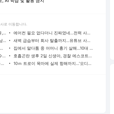
포, AI 학습 및 활용 금지
론사로 이동합니다.
이임생이 밝힌 홍명보 선임 내막…"정몽규, TD판단 믿는다고 해"(종합) | 연합뉴스
에어컨 필요 없다더니 진짜였네…전력 사용량으로 본 냉방 도시 | 연합뉴스
중랑구 면목동서 새벽 흉기 난동…60대 남성 2명 사망 | 연합뉴스
새벽 급습부터 회사 탈출까지…유튜브 사로잡은 '날것'의 일상 | 연합뉴스
고령 도전 119세…"오래 살려면 일하고 건강하게 먹어라" | 연합뉴스
집에서 말다툼 중 어머니 흉기 살해…10대 아들 체포 | 연합뉴스
종로구서 폐기물 수거하던 환경미화원, 수거차에 치여 숨져 | 연합뉴스
호흡곤란 생후 2일 신생아, 경찰 에스코트로 생명 구해 | 연합뉴스
파리 유명 셰프들, 성수기 식당 닫고 안동서 한식 배운다 | 연합뉴스
10ｍ 트로이 목마에 실제 항해까지…'오디세이' 제작 이모저모 | 연합뉴스