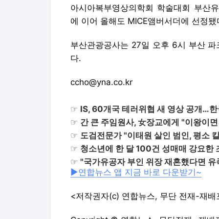
아시아복부영상의학회 학술대회 부산유
에 이어 올해도 MICE앰버서더에 선정됐
부산관광공사는 27일 오후 6시 부산 
다.
ccho@yna.co.kr
☞
IS, 60개국 테러위협 새 영상 공개…
☞
간 큰 주임원사, 女장교에게 "이왕이면
☞
도검전문가 "이태원 살인 범인, 평소 칼
☞
청소년에 한 달 100건 성매매 강요한
☞
"국가유공자 부인 위장 재혼했다면 유
▶연합뉴스 앱 지금 바로 다운받기~
<저작권자(c) 연합뉴스, 무단 전재-재배