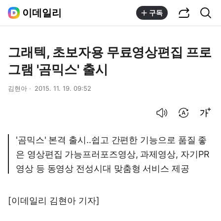
공유하기
통합검색
이데일리
구독
그래텍, 초보자용 무료영상편집 프로
그램 '곰믹스' 출시
김현아
2015. 11. 19. 09:52
음성으로 듣기
번역 설정
글씨크기 조절하기
'곰믹스' 본격 출시..쉽고 간편한 기능으로 품질 좋
은 영상편집 가능프러포즈영상, 과제영상, 자기PR
영상 등 동영상 전성시대 맞춤형 서비스 제공
[이데일리 김현아 기자]