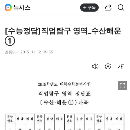
공유하기
통합검색
뉴시스
구독
[수능정답]직업탐구 영역_수산해운
①
임종명
2015. 11. 12. 19:55
음성으로 듣기
번역 설정
글씨크기 조절하기
이미지 크게 보기