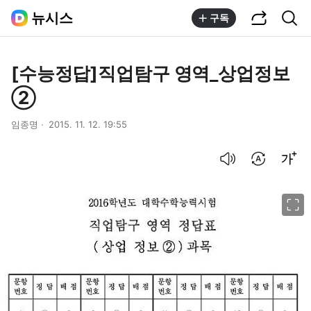
공유하기
통합검색
뉴시스
구독
[수능정답]직업탐구 영역_상업정보
②
임종명
2015. 11. 12. 19:55
음성으로 듣기
번역 설정
글씨크기 조절하기
이미지 크게 보기