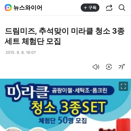
공유하기
통합검색
뉴스와이어
구독
드림미즈, 추석맞이 미라클 청소 3종
세트 체험단 모집
2015. 9. 8. 16:07
음성으로 듣기
번역 설정
글씨크기 조절하기
이미지 크게 보기