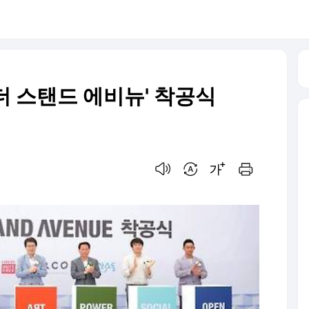
더 스탠드 에비뉴' 착공식
음성으로 듣기
번역 설정
글씨크기 조절하기
인쇄하기