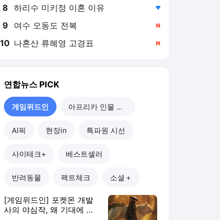
8
하리수 미키정 이혼 이유
,하락
9
여수 오동도 전복
,신규
10
나혼산 류혜영 고경표
,신규
연합뉴스
PICK
게임위드인
아프리카 인물 열전
AI픽
현장in
특파원 시선
사이테크+
베스트셀러
반려동물
팩트체크
소셜＋
[게임위드인] 포켓몬 개발
사의 야심작, 왜 기대에 못
미쳤나