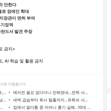
하차 안한다
물로 장애인 학대
지장관이 면허 부여
무기징역
 폴란드서 발견 주장
포 금지>
포, AI 학습 및 활용 금지
론사로 이동합니다.
이임생이 밝힌 홍명보 선임 내막…"정몽규, TD판단 믿는다고 해"(종합) | 연합뉴스
에어컨 필요 없다더니 진짜였네…전력 사용량으로 본 냉방 도시 | 연합뉴스
중랑구 면목동서 새벽 흉기 난동…60대 남성 2명 사망 | 연합뉴스
새벽 급습부터 회사 탈출까지…유튜브 사로잡은 '날것'의 일상 | 연합뉴스
고령 도전 119세…"오래 살려면 일하고 건강하게 먹어라" | 연합뉴스
집에서 말다툼 중 어머니 흉기 살해…10대 아들 체포 | 연합뉴스