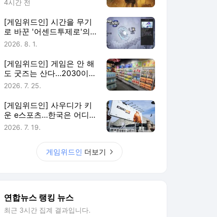
4시간 전
[게임위드인] 시간을 무기
로 바꾼 '어센드투제로'의
실험
2026. 8. 1.
[게임위드인] 게임은 안 해
도 굿즈는 산다…2030이
게임에 남는 법
2026. 7. 25.
[게임위드인] 사우디가 키
운 e스포츠…한국은 어디에
있나
2026. 7. 19.
게임위드인
더보기
연합뉴스 랭킹 뉴스
최근 3시간 집계 결과입니다.