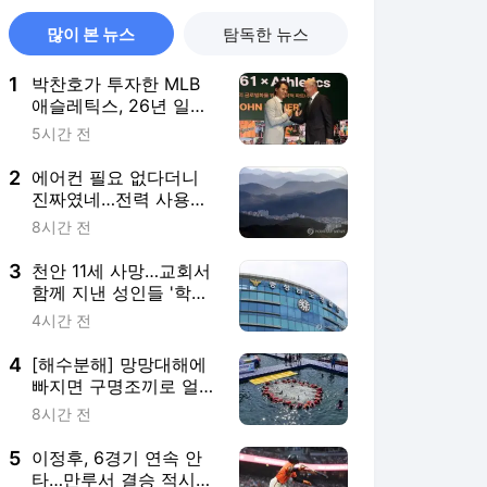
많이 본 뉴스
탐독한 뉴스
1
박찬호가 투자한 MLB
애슬레틱스, 26년 일한
포스트 단장과 결별
5시간 전
2
에어컨 필요 없다더니
진짜였네…전력 사용량
으로 본 냉방 도시
8시간 전
3
천안 11세 사망…교회서
함께 지낸 성인들 '학대
치사' 여부 수사
4시간 전
4
[해수분해] 망망대해에
빠지면 구명조끼로 얼마
나 버틸까
8시간 전
5
이정후, 6경기 연속 안
타…만루서 결승 적시타