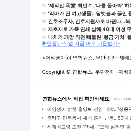
☞
'제작진 폭행' 최민수, '나를 돌아봐' 
☞
'악마가 된 여고생들'…담뱃불과 끓인 
☞
간호조무사, 간호지원사로 바뀐다…복
☞
제초제로 가족 연쇄 살해 40대 여성 
☞
나치가 패망 직전 빼돌린 '황금 기차'
▶연합뉴스 앱 지금 바로 다운받기~
<저작권자(c) 연합뉴스, 무단 전재-재배
Copyright © 연합뉴스. 무단전재 -재배
연합뉴스에서 직접 확인하세요.
해당 언
세계최