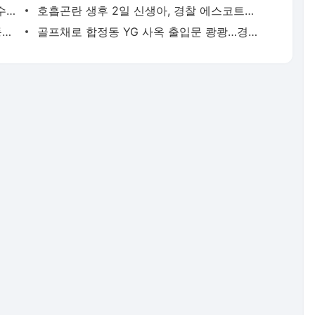
종로구서 폐기물 수거하던 환경미화원, 수거차에 치여 숨져 | 연합뉴스
호흡곤란 생후 2일 신생아, 경찰 에스코트로 생명 구해 | 연합뉴스
파리 유명 셰프들, 성수기 식당 닫고 안동서 한식 배운다 | 연합뉴스
골프채로 합정동 YG 사옥 출입문 쾅쾅…경찰, 20대 여성 체포 | 연합뉴스