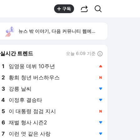
공유하기
검색
구독
뉴스 밖 이야기, 다음 커뮤니티 웹에서 보기
실시간 트렌드
오늘 6:09 기준
툴팁보기
1
임영웅 데뷔 10주년
,상승
2
황희 청년 버스하우스
,신규
3
강릉 날씨
,하락
4
이정후 결승타
,하락
5
이 대통령 점검 지시
,신규
6
재벌 형사 시즌2
,하락
7
이런 엿 같은 사랑
,하락