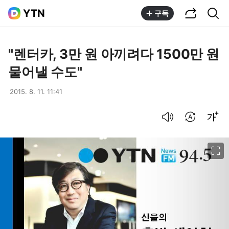
공유하기
통합검색
YTN
구독
"렌터카, 3만 원 아끼려다 1500만 원
물어낼 수도"
2015. 8. 11. 11:41
음성으로 듣기
번역 설정
글씨크기 조절하기
이미지 크게 보기