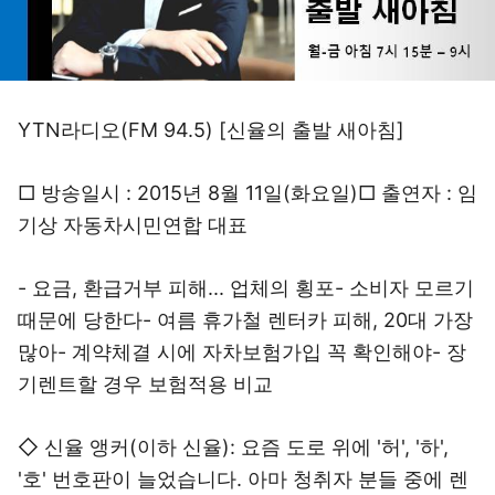
YTN라디오(FM 94.5) [신율의 출발 새아침]
□ 방송일시 : 2015년 8월 11일(화요일)□ 출연자 : 임
기상 자동차시민연합 대표
- 요금, 환급거부 피해... 업체의 횡포- 소비자 모르기
때문에 당한다- 여름 휴가철 렌터카 피해, 20대 가장
많아- 계약체결 시에 자차보험가입 꼭 확인해야- 장
기렌트할 경우 보험적용 비교
◇ 신율 앵커(이하 신율): 요즘 도로 위에 '허', '하',
'호' 번호판이 늘었습니다. 아마 청취자 분들 중에 렌