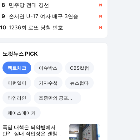
8
민주당 전대 경선
,신규
9
손서연 U-17 여자 배구 3연승
,신규
10
1236회 로또 당첨 번호
,신규
노컷뉴스
PICK
팩트체크
이슈박스
CBS칼럼
이런일이
기자수첩
뉴스럽다
타임라인
쪼중만의 공포체험
페이스메이커
폭염 대책은 뙤약볕에서
만?…실내 작업장은 괜찮을
까[팩트체크]