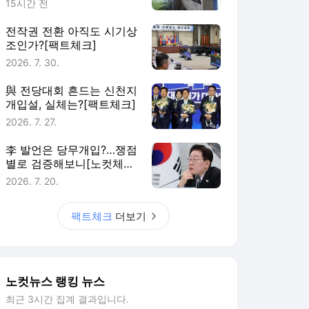
15시간 전
전작권 전환 아직도 시기상
조인가?[팩트체크]
2026. 7. 30.
與 전당대회 흔드는 신천지
개입설, 실체는?[팩트체크]
2026. 7. 27.
李 발언은 당무개입?…쟁점
별로 검증해보니[노컷체
크]
2026. 7. 20.
팩트체크
더보기
노컷뉴스 랭킹 뉴스
최근 3시간 집계 결과입니다.