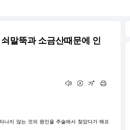
 쇠말뚝과 소금산때문에 인
음성으로 듣기
번역 설정
글씨크기 조절하기
인쇄하기
타나지 않는 것의 원인을 주술에서 찾았다가 해프