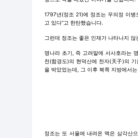
1797년(정조 21)에 정조는 우의정 
고 있다”고 한탄했습니다.
그런데 정조는 좋은 인재가 나타나지 않는
명나라 초기, 즉 고려말에 서사호라는 
천(함경도)의 현덕산에 천자(天子)의 
을 박았었는데, 그 이후 북쪽 지방에서
정조는 또 서울에 내려온 맥은 삼각산으
금을 쌓고 그 위를 덮어 태우는 바람에
인재가 없는 것이 반드시 여기에서 연유
정조는 이 말이 상식에는 어긋난 듯 하
헐어버리면 되지 않겠냐며 실제로 소금산