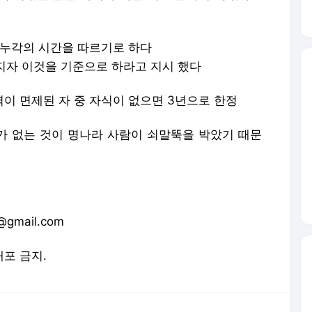
 인재가 없는 것이 명나라 사람이 쇠말뚝을 박았기 때문
gmail.com
배포 금지.
론사로 이동합니다.
영화 <암살>의 배후인물 '약산 김원봉'은 누구인가?
北, 이희호 여사 방북기간 사실상 결례.."논란일어"
30대, 생활의 재발견 '집은 없고 외제차만 있다'
삼성가 맏사위 "가정 지키고 싶다".. 이부진 이혼요구 거부