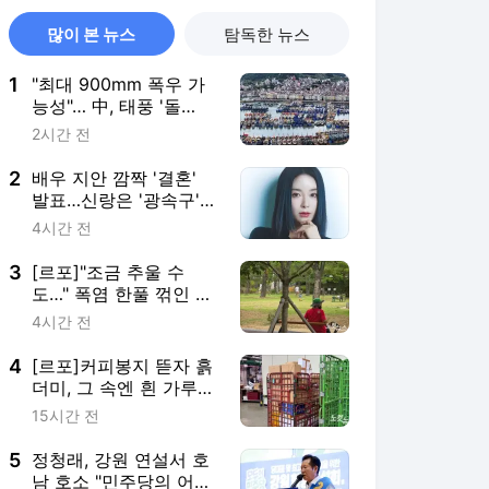
많이 본 뉴스
탐독한 뉴스
1
"최대 900mm 폭우 가
능성"… 中, 태풍 '돌
핀'에 적색경보
2시간 전
2
배우 지안 깜짝 '결혼'
발표…신랑은 '광속구'
투수 엄정욱
4시간 전
3
[르포]"조금 추울 수
도…" 폭염 한풀 꺾인 부
산, 거리 나선 시민들
4시간 전
4
[르포]커피봉지 뜯자 흙
더미, 그 속엔 흰 가루?
안양우편집중국
15시간 전
5
정청래, 강원 연설서 호
남 호소 "민주당의 어머