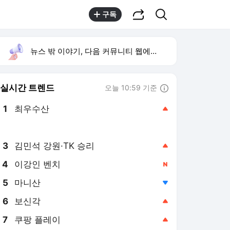
공유하기
검색
구독
뉴스 밖 이야기, 다음 커뮤니티 웹에서 보기
실시간 트렌드
오늘 10:59 기준
툴팁보기
1
최우수산
,상승
2
지안 엄정욱 결혼
,하락
3
김민석 강원·TK 승리
,상승
4
이강인 벤치
,신규
5
마니산
,하락
6
보신각
,상승
7
쿠팡 플레이
,상승