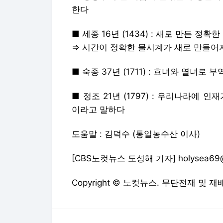
■ 정조 21년 (1797) : 우리나라에
이라고 말하다
도움말 : 김덕수 (통일농수산 이사)
[CBS노컷뉴스 도성해 기자] holysea69@
Copyright © 노컷뉴스. 무단전재 및 재
노컷뉴스에서 직접 확인하세요.
해당 언
전기톱 토막살해女 징역30년 확정