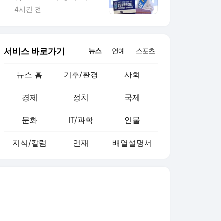
니는 전라도"
4시간 전
서비스 바로가기
뉴스
연예
스포츠
뉴스 홈
기후/환경
사회
경제
정치
국제
문화
IT/과학
인물
지식/칼럼
연재
배열설명서